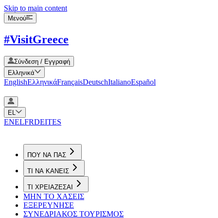
Skip to main content
Μενού
#VisitGreece
Σύνδεση / Εγγραφή
Ελληνικά
English
Ελληνικά
Français
Deutsch
Italiano
Español
EL
EN
EL
FR
DE
IT
ES
ΠΟΥ ΝΑ ΠΑΣ
ΤΙ ΝΑ ΚΑΝΕΙΣ
ΤΙ ΧΡΕΙΑΖΕΣΑΙ
ΜΗΝ ΤΟ ΧΑΣΕΙΣ
ΕΞΕΡΕΥΝΗΣΕ
ΣΥΝΕΔΡΙΑΚΟΣ ΤΟΥΡΙΣΜΟΣ