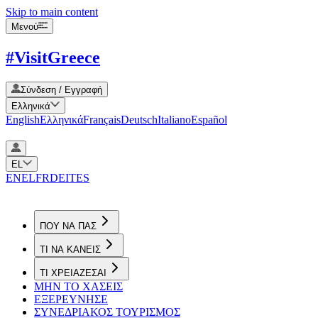
Skip to main content
Μενού
#VisitGreece
Σύνδεση / Εγγραφή
Ελληνικά
English
Ελληνικά
Français
Deutsch
Italiano
Español
EL
EN
EL
FR
DE
IT
ES
ΠΟΥ ΝΑ ΠΑΣ
ΤΙ ΝΑ ΚΑΝΕΙΣ
ΤΙ ΧΡΕΙΑΖΕΣΑΙ
ΜΗΝ ΤΟ ΧΑΣΕΙΣ
ΕΞΕΡΕΥΝΗΣΕ
ΣΥΝΕΔΡΙΑΚΟΣ ΤΟΥΡΙΣΜΟΣ